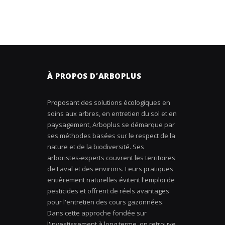
À PROPOS D’ARBOPLUS
Proposant des solutions écologiques en
soins aux arbres, en entretien du sol et en
paysagement, Arboplus se démarque par
ses méthodes basées sur le respect de la
nature et de la biodiversité. Ses
arboristes-experts couvrent les territoires
de Laval et des environs. Leurs pratiques
entièrement naturelles évitent l'emploi de
pesticides et offrent de réels avantages
pour l'entretien des cours gazonnées.
Dans cette approche fondée sur
l'investissement à long terme, on retrouve