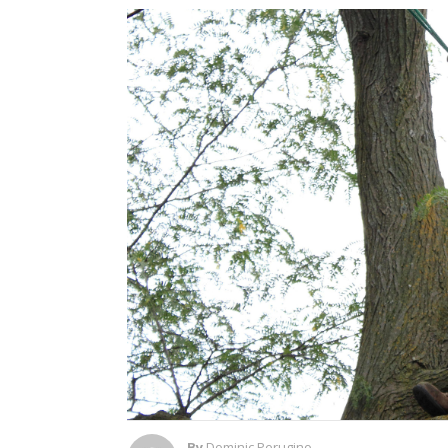
By
Dominic Perugino