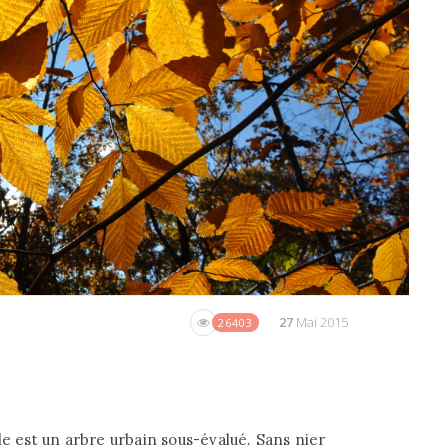
27
Mai 2015
26403
le est un arbre urbain sous-évalué. Sans nier