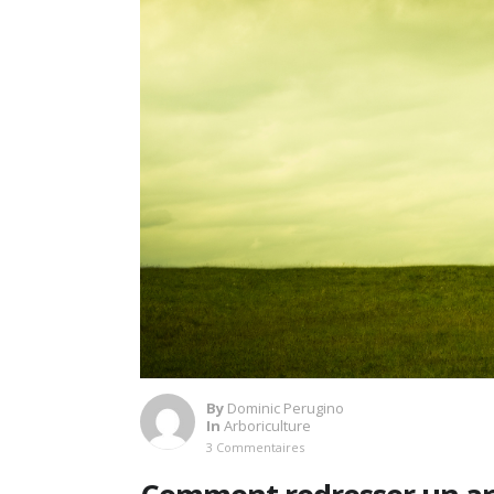
By
Dominic Perugino
In
Arboriculture
3 Commentaires