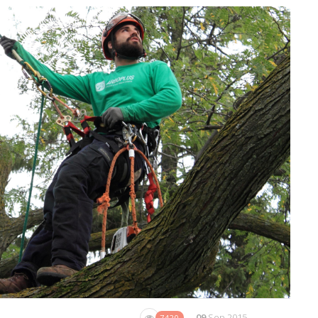
09
Sep 2015
7420