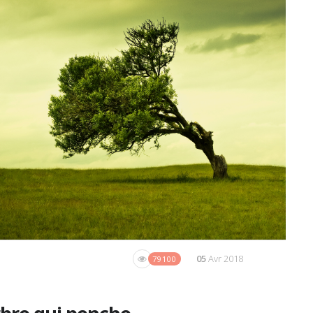
05
Avr 2018
79100